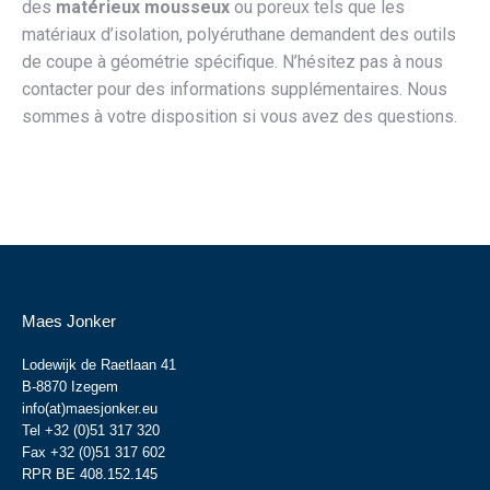
des
matérieux mousseux
ou poreux tels que les
matériaux d’isolation, polyéruthane demandent des outils
de coupe à géométrie spécifique. N’hésitez pas à nous
contacter pour des informations supplémentaires. Nous
sommes à votre disposition si vous avez des questions.
Maes Jonker
Lodewijk de Raetlaan 41
B-8870 Izegem
info(at)maesjonker.eu
Tel +32 (0)51 317 320
Fax +32 (0)51 317 602
RPR BE 408.152.145