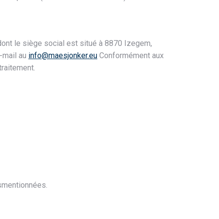
dont le siège social est situé à 8870 Izegem,
e-mail au
info@maesjonker.eu
Conformément aux
traitement.
usmentionnées.