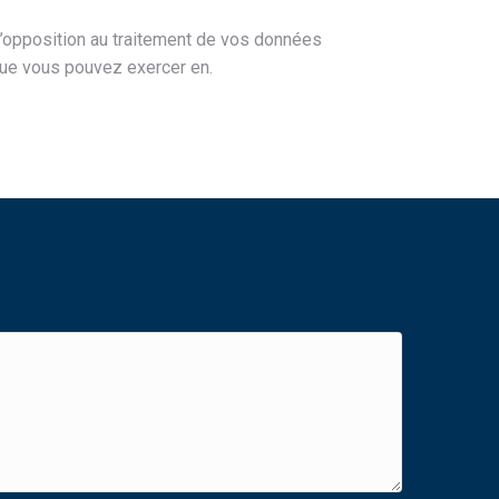
d’opposition au traitement de vos données
 que vous pouvez exercer en.
e