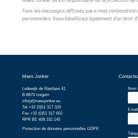
Maes Jonker sa est responsable de la protection de 
Tous les messages diffusés par e-mail contiendront u
personnelles. Vous bénéficiez également d’un droit d’
Maes Jonker
Contacte
Lodewijk de Raetlaan 41
Nom (
B-8870 Izegem
info(at)maesjonker.eu
Tel +32 (0)51 317 320
Email 
Fax +32 (0)51 317 602
RPR BE 408.152.145
Protection de données personnelles GDPR
Télép