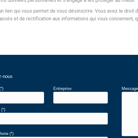
vos données personnelles et s’engage à les protéger au mieux.
n lien qui vous permet de vous désinscrire. Vous avez le droit 
accès et de rectification aux informations qui vous concernent,
z-nous
*)
Entreprise
Messag
(*)
hone (*)