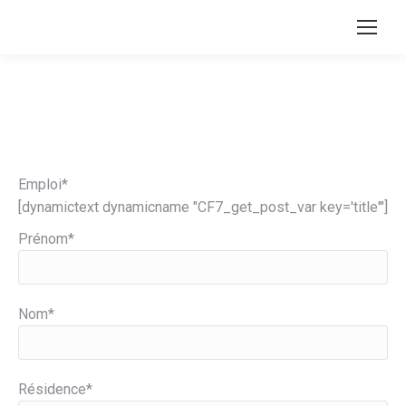
Emploi*
[dynamictext dynamicname "CF7_get_post_var key='title'"]
Prénom*
Nom*
Résidence*